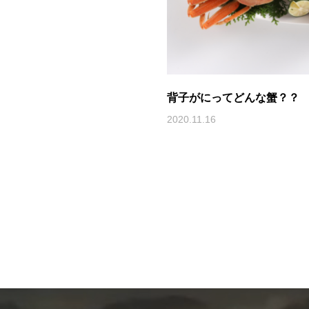
背子がにってどんな蟹？？
2020.11.16