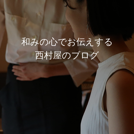
和
み
の
心
で
お
伝
え
す
る
西
村
屋
の
ブ
ロ
グ