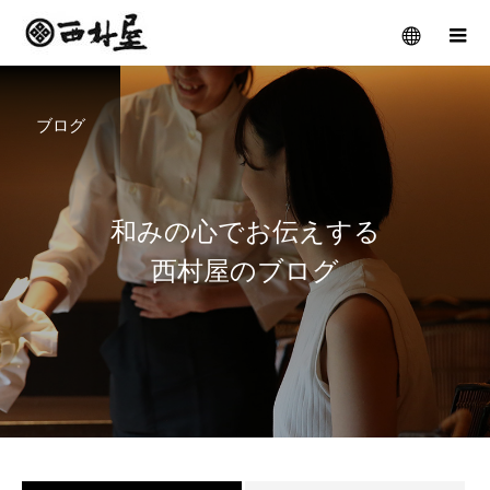
ブログ
和
み
の
心
で
お
伝
え
す
る
西
村
屋
の
ブ
ロ
グ