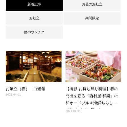
新着記事
お昼のお献立
お献立
期間限定
蟹のウンチク
お献立（春） 白鷺館
【御影 お持ち帰り料理】春の
2021.04.01
門出を彩る『西村屋 和楽』の
和オードブル＆海鮮ちらし
で“おウチでお祝い”
2021.04.01