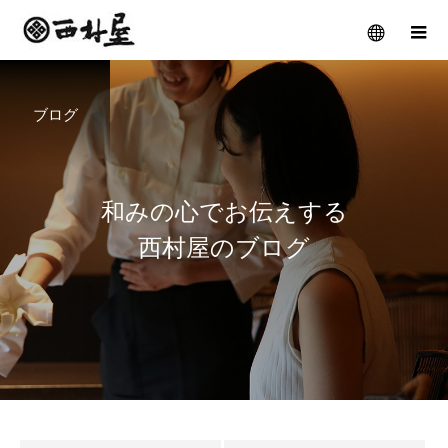
ブログ
和
み
の
心
で
お
伝
え
す
る
西
村
屋
の
ブ
ロ
グ