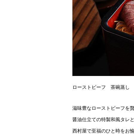
ローストビーフ 茶碗蒸し
滋味豊なローストビーフを
醤油仕立ての特製和風タレ
西村屋で至福のひと時をお