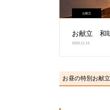
お献立
お献立 和
2020.11.14
お昼の特別お献