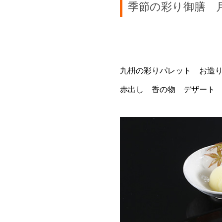
季節の彩り御膳 
九枡の彩りパレット お造
赤出し 香の物 デザート