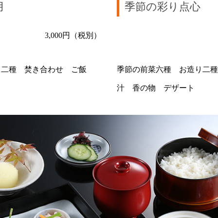
月
季節の彩り点心
3,000円（税別）
り二種 焚き合わせ ご飯
季節の前菜六種 お造り二種
汁 香の物 デザート