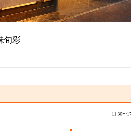
味旬彩
立
11:30〜